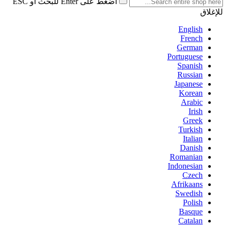
اضغط على Enter للبحث أو ESC
للإغلاق
English
French
German
Portuguese
Spanish
Russian
Japanese
Korean
Arabic
Irish
Greek
Turkish
Italian
Danish
Romanian
Indonesian
Czech
Afrikaans
Swedish
Polish
Basque
Catalan