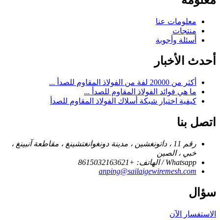
معلومات عنا
منتجات
أسئلة وأجوبة
أحدث الأخبار
أكثر من 20000 لفة من الفولاذ المقاوم للصدأ ...
ما هي فوائد الفولاذ المقاوم للصدأ ...
كيفية اختيار شبكة أسلاك الفولاذ المقاوم للصدأ
اتصل بنا
رقم 11 ، داتونغشين ، مدينة دونغوانغتشينغ ، مقاطعة آنبينغ ،
خبي ، الصين
Whatsapp / الهاتف: +8615032163621
anping@sailaigewiremesh.com
سؤال
الاستفسار الآن