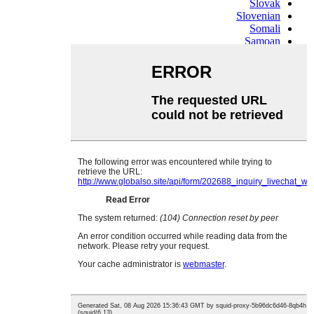
Slovak
Slovenian
Somali
Samoan
Scots Gaelic
Shona
Sindhi
Sundanese
Swahili
Tajik
Tamil
Telugu
Thai
Ukrainian
Urdu
Uzbek
Vietnamese
Welsh
Xhosa
Yiddish
Yoruba
Zulu
Kinyarwanda
Tatar
Oriya